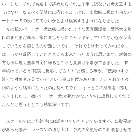
いました。それでも途中で辞めたらそれこそ申し訳ないと考え直すよ
うになり、なるべく要請には応じるようにし、出動時は私にも何かパ
ートナー犬の役に立てないかとより模索するようになりました。
今の私のパートナー犬は絵に描いたような天真爛漫娘。警察犬２年
目のまだまだ新米。常に楽しそうにキャッキャしていてなかなか反応
しているかを感じるのが難しいです。 それでも終わってみれば今回
はしっかり反応していたと言える出来だったように思います。対象の
方も怪我無く無事自宅に帰るところも見届ける事ができました。 長
年続けていると“確実に反応してる！！”と感じる事や、“捜索中すぐ
近くで対象者が見つかる”という事は何度かありました。それでも今
回のような結果になったのは初めてです。 ずっとこの結果を目指し
てきましたし、娘(パートナー犬)が気付かないうちに成長してくれて
たんだと思うととても感慨深いです。
スクールではご契約時にお話させていただいていますが、出動要請
があった場合、レッスンの切り上げ、予約の変更等のご相談をさせて